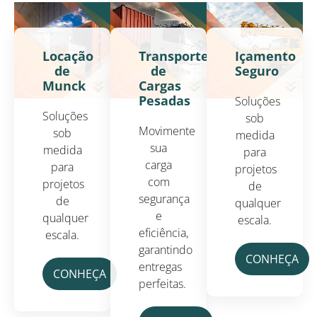
Locação
Transporte
Içamento
de
de
Seguro
Munck
Cargas
Pesadas
Soluções
Soluções
sob
Movimente
sob
medida
sua
medida
para
carga
para
projetos
com
projetos
de
segurança
de
qualquer
e
qualquer
escala.
eficiência,
escala.
garantindo
CONHEÇA
entregas
CONHEÇA
perfeitas.