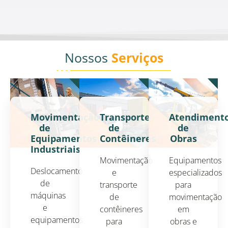
Nossos
Serviços
Movimentação
Transporte
Atendiment
de
de
de
Equipamentos
Contêineres
Obras
Industriais
Movimentação
Equipamentos
Deslocamento
e
especializados
de
transporte
para
máquinas
de
movimentação
e
contêineres
em
equipamentos
para
obras e